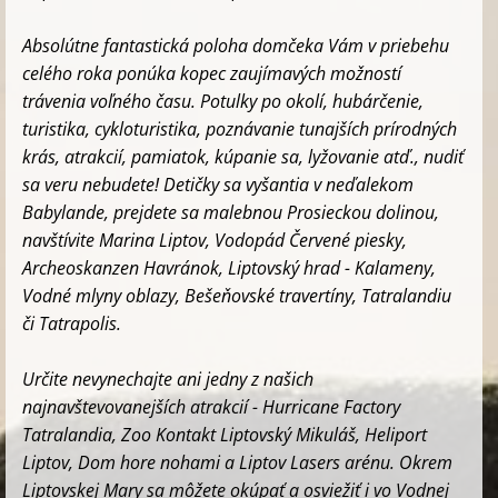
Absolútne fantastická poloha domčeka Vám v priebehu
celého roka ponúka kopec zaujímavých možností
trávenia voľného času. Potulky po okolí, hubárčenie,
turistika, cykloturistika, poznávanie tunajších prírodných
krás, atrakcií, pamiatok, kúpanie sa, lyžovanie atď., nudiť
sa veru nebudete! Detičky sa vyšantia v neďalekom
Babylande, prejdete sa malebnou Prosieckou dolinou,
navštívite Marina Liptov, Vodopád Červené piesky,
Archeoskanzen Havránok, Liptovský hrad - Kalameny,
Vodné mlyny oblazy, Bešeňovské travertíny, Tatralandiu
či Tatrapolis.
Určite nevynechajte ani jedny z našich
najnavštevovanejších atrakcií - Hurricane Factory
Tatralandia, Zoo Kontakt Liptovský Mikuláš, Heliport
Liptov, Dom hore nohami a Liptov Lasers arénu. Okrem
Liptovskej Mary sa môžete okúpať a osviežiť i vo Vodnej