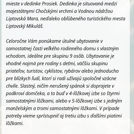
mieste v dedinke Prosiek. Dedinka je situovaná medzi
majestátnymi Chočskými vrchmi a Vodnou nádržou
Liptovská Mara, neďaleko obľúbeného turistického mesta
Liptovský Mikuláš.
Celoročne Vám ponúkame útulné ubytovanie v
samostatnej časti veľkého rodinného domu s vlastným
vchodom, ideálne pre skupinu 9 osôb. Ubytovanie je
vhodné najmä pre rodiny s deťmi, väčšiu skupinu
priateľov, turistov, cyklistov, rybárov alebo jednoducho
pre blízkych ľudí, ktorí si radi užívajú spoločné vzácne
chvíle. Slastný, ničím nerušený spánok si doprajete v
podkroví domčeka, a to buď v 4-lôžkovej izbe so štyrmi
samostatnými lôžkami, alebo v 5-lôžkovej izbe s jedným
manželským a tromi samostatnými lôžkami. V prípade
potreby vieme sprístupniť aj tretiu izbu s ďalšími piatimi
lôžkami.