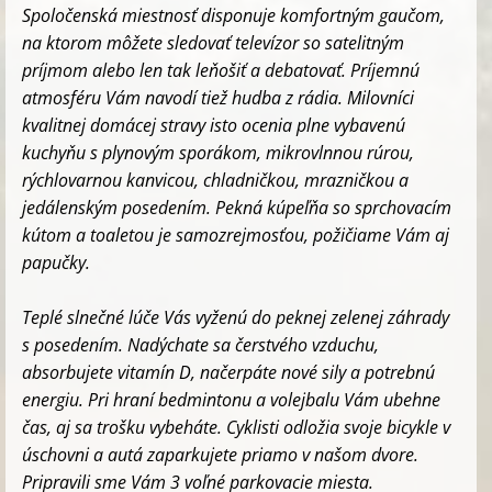
Spoločenská miestnosť disponuje komfortným gaučom,
na ktorom môžete sledovať televízor so satelitným
príjmom alebo len tak leňošiť a debatovať. Príjemnú
atmosféru Vám navodí tiež hudba z rádia. Milovníci
kvalitnej domácej stravy isto ocenia plne vybavenú
kuchyňu s plynovým sporákom, mikrovlnnou rúrou,
rýchlovarnou kanvicou, chladničkou, mrazničkou a
jedálenským posedením. Pekná kúpeľňa so sprchovacím
kútom a toaletou je samozrejmosťou, požičiame Vám aj
papučky.
Teplé slnečné lúče Vás vyženú do peknej zelenej záhrady
s posedením. Nadýchate sa čerstvého vzduchu,
absorbujete vitamín D, načerpáte nové sily a potrebnú
energiu. Pri hraní bedmintonu a volejbalu Vám ubehne
čas, aj sa trošku vybeháte. Cyklisti odložia svoje bicykle v
úschovni a autá zaparkujete priamo v našom dvore.
Pripravili sme Vám 3 voľné parkovacie miesta.