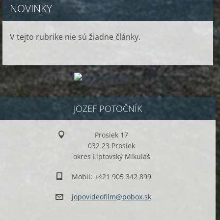
NOVINKY
V tejto rubrike nie sú žiadne články.
JOZEF POTOČNÍK
Prosiek 17
032 23 Prosiek
okres Liptovský Mikuláš
Mobil: +421 905 342 899
jopovide
ofilm@po
box.sk